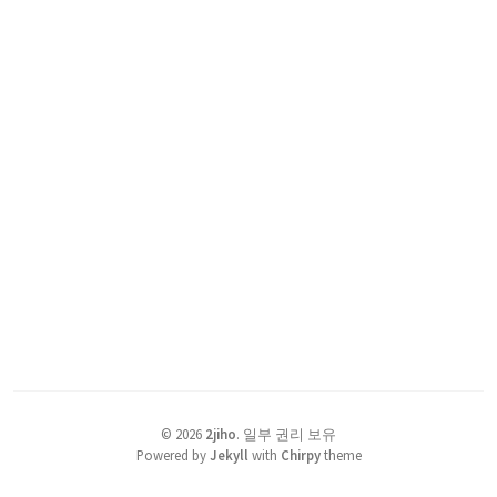
©
2026
2jiho
.
일부 권리 보유
Powered by
Jekyll
with
Chirpy
theme