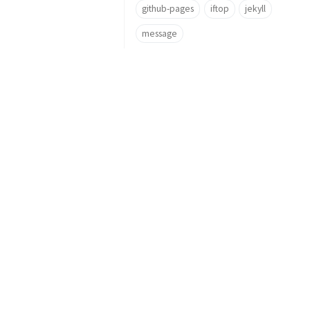
github-pages
iftop
jekyll
message