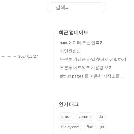
최근 업데이트
nano에디터 모든 단축키
커밋컨벤션
2024/11/27
우분투 가장큰 파일 찾아서 정렬하기
우분투 네트워크 사용량 보기
github pages 를 이용한 저장소를 시작합니다
인기 태그
bmon
commit
du
file-system
find
git