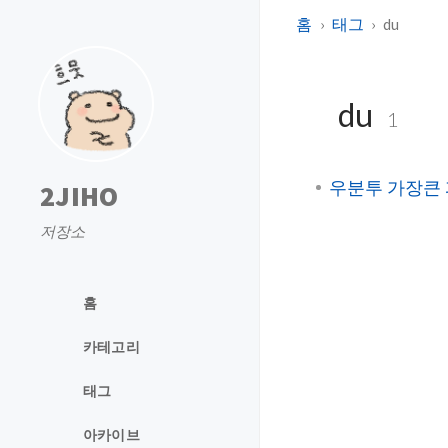
홈
태그
du
du
1
우분투 가장큰
2JIHO
저장소
홈
카테고리
태그
아카이브