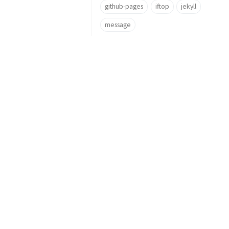
github-pages
iftop
jekyll
message