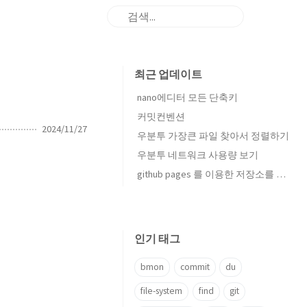
최근 업데이트
nano에디터 모든 단축키
커밋컨벤션
2024/11/27
우분투 가장큰 파일 찾아서 정렬하기
우분투 네트워크 사용량 보기
github pages 를 이용한 저장소를 시작합니다
인기 태그
bmon
commit
du
file-system
find
git