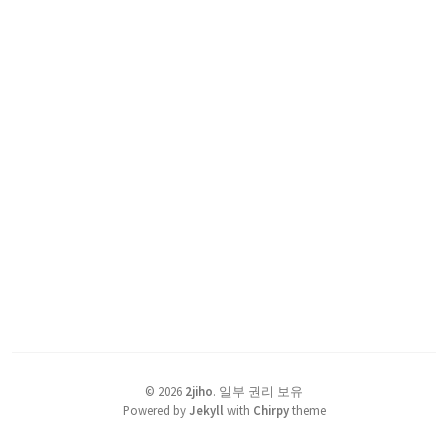
©
2026
2jiho
.
일부 권리 보유
Powered by
Jekyll
with
Chirpy
theme